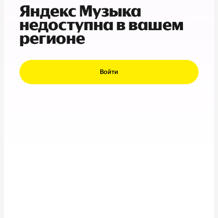
Яндекс Музыка
недоступна в вашем
регионе
Войти