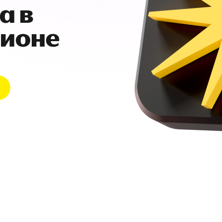
а в
гионе