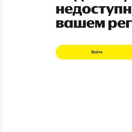
недоступн
вашем ре
Войти