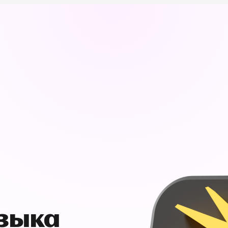
узыка