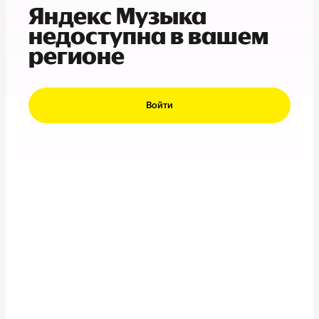
Яндекс Музыка
недоступна в вашем
регионе
Войти