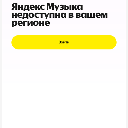
Яндекс Музыка
недоступна в вашем
регионе
Войти