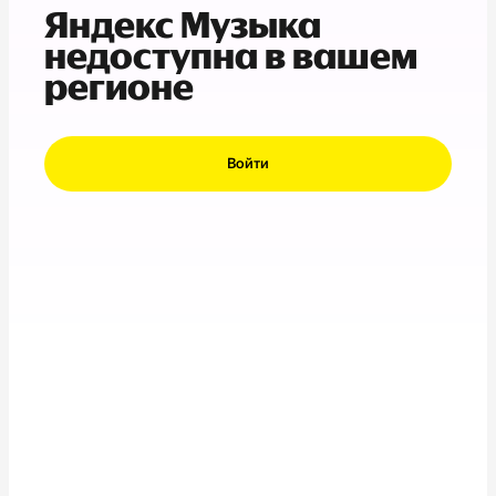
Яндекс Музыка
недоступна в вашем
регионе
Войти