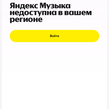
Яндекс Музыка
недоступна в вашем
регионе
Войти