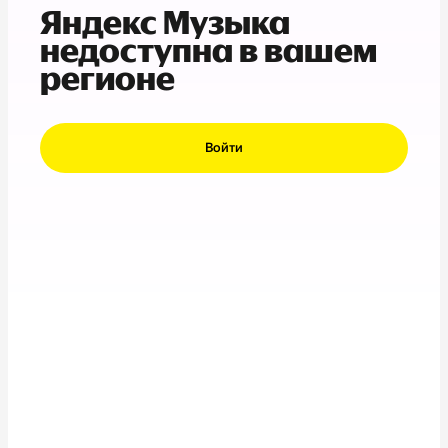
Яндекс Музыка
недоступна в вашем
регионе
Войти