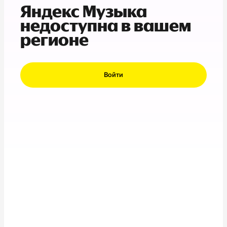
Яндекс Музыка
недоступна в вашем
регионе
Войти