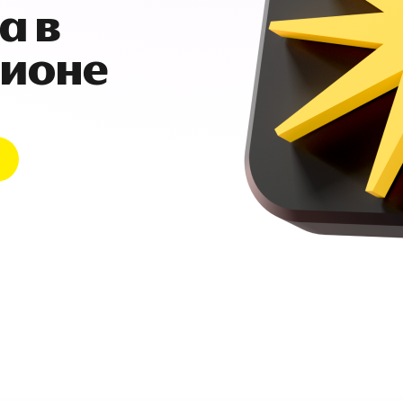
а в
гионе