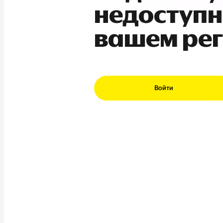
недоступн
вашем ре
Войти