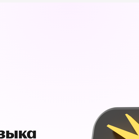
узыка