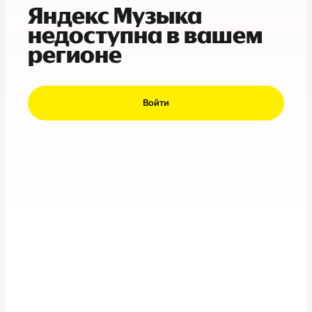
Яндекс Музыка
недоступна в вашем
регионе
Войти