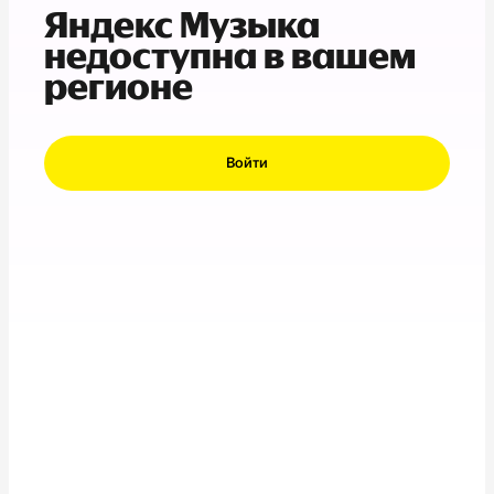
Яндекс Музыка
недоступна в вашем
регионе
Войти