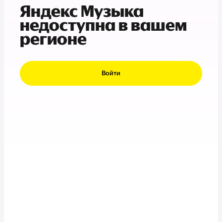
Яндекс Музыка
недоступна в вашем
регионе
Войти