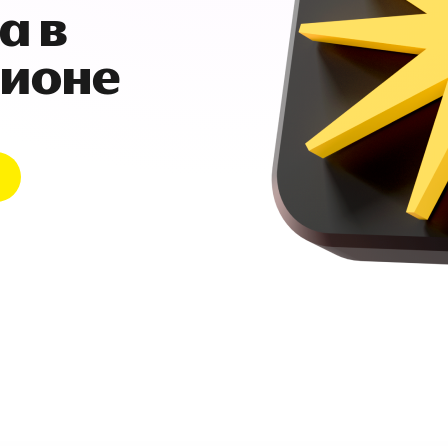
а в
гионе