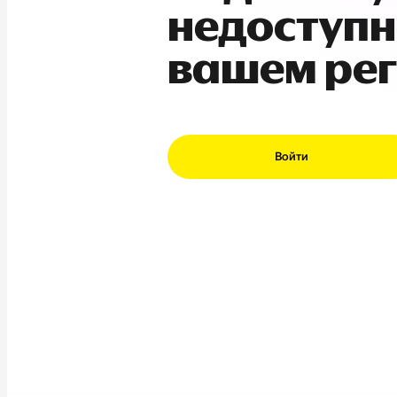
недоступн
вашем ре
Войти