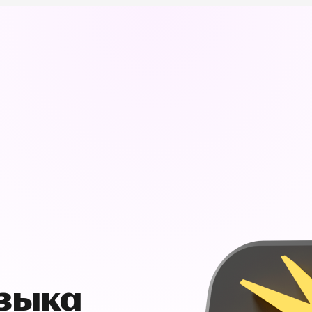
узыка