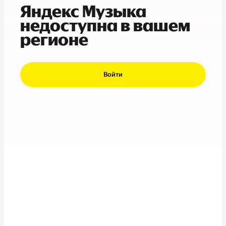
Яндекс Музыка
недоступна в вашем
регионе
Войти