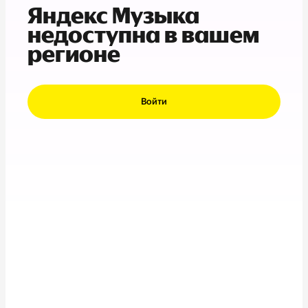
Яндекс Музыка
недоступна в вашем
регионе
Войти