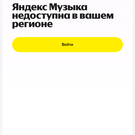
Яндекс Музыка
недоступна в вашем
регионе
Войти