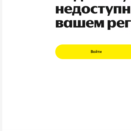
недоступн
вашем ре
Войти