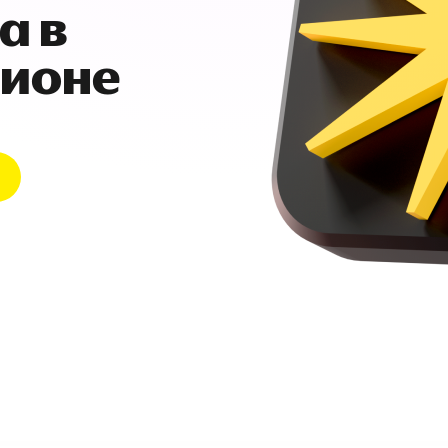
а в
гионе