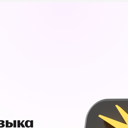
узыка