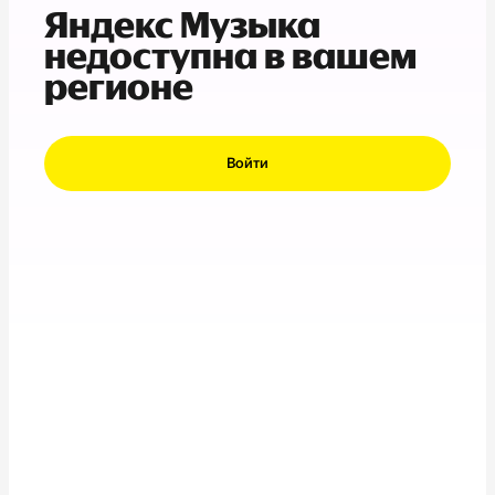
Яндекс Музыка
недоступна в вашем
регионе
Войти