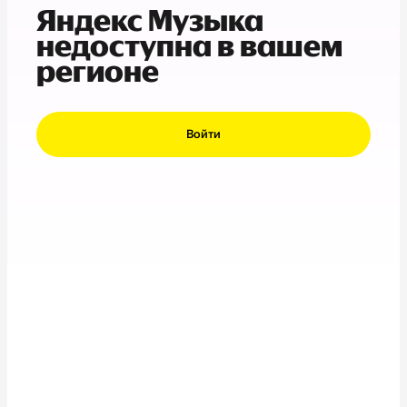
Яндекс Музыка
недоступна в вашем
регионе
Войти