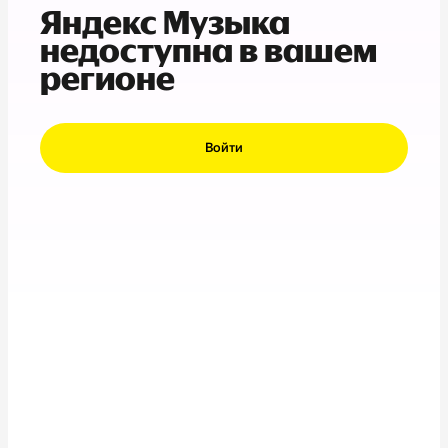
Яндекс Музыка
недоступна в вашем
регионе
Войти