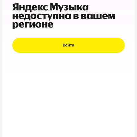
Яндекс Музыка
недоступна в вашем
регионе
Войти