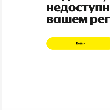
недоступн
вашем ре
Войти