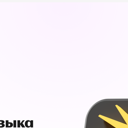
узыка