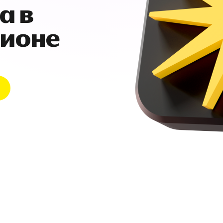
а в
гионе