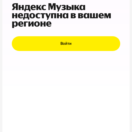
Яндекс Музыка
недоступна в вашем
регионе
Войти