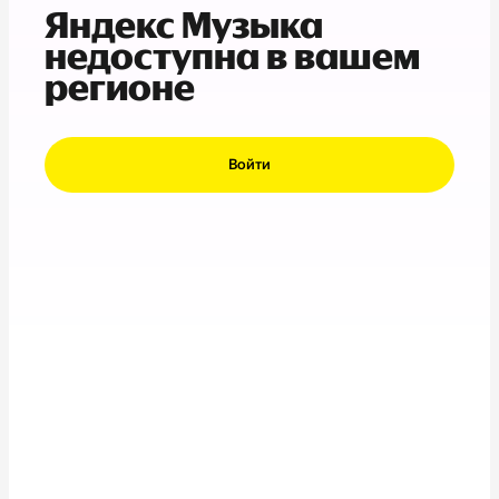
Яндекс Музыка
недоступна в вашем
регионе
Войти