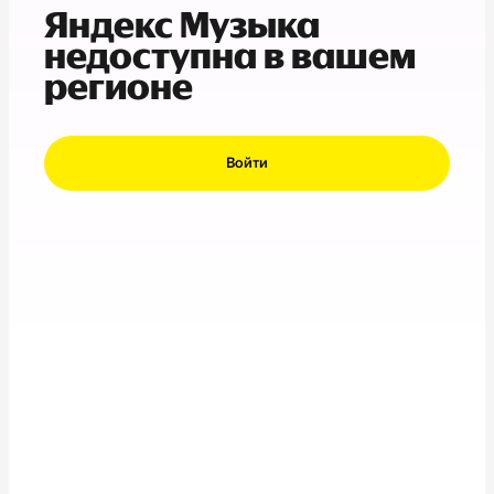
Яндекс Музыка
недоступна в вашем
регионе
Войти