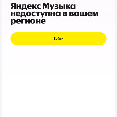
Яндекс Музыка
недоступна в вашем
регионе
Войти