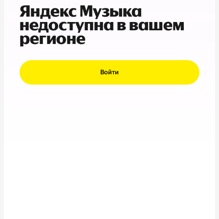
Яндекс Музыка
недоступна в вашем
регионе
Войти