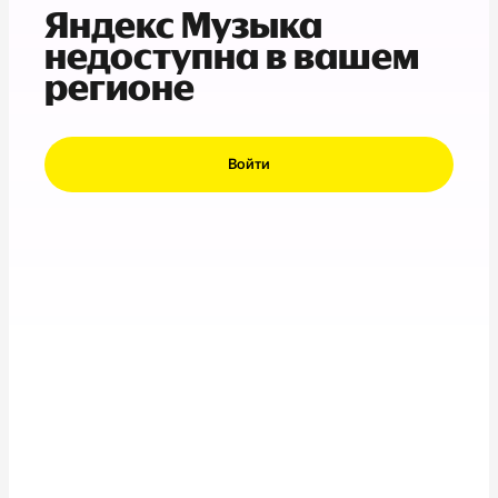
Яндекс Музыка
недоступна в вашем
регионе
Войти