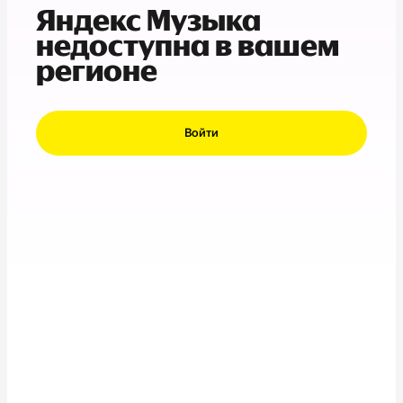
Яндекс Музыка
недоступна в вашем
регионе
Войти