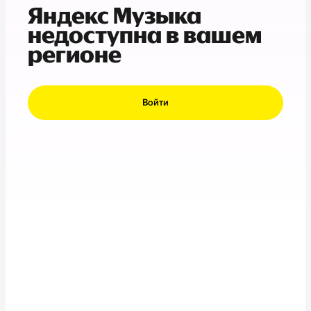
Яндекс Музыка
недоступна в вашем
регионе
Войти