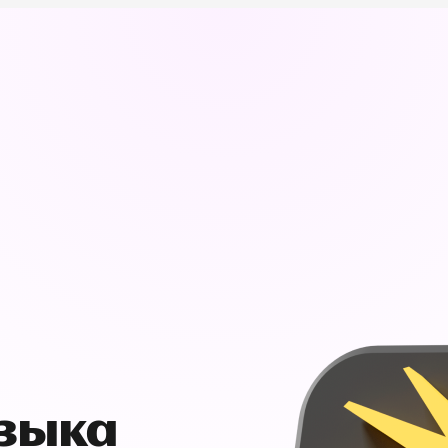
узыка