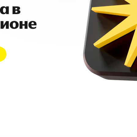
а в
гионе