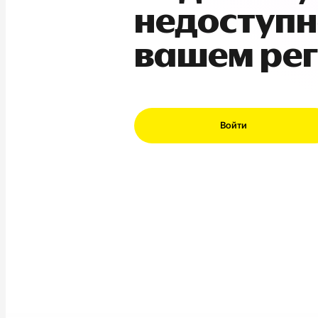
недоступн
вашем ре
Войти