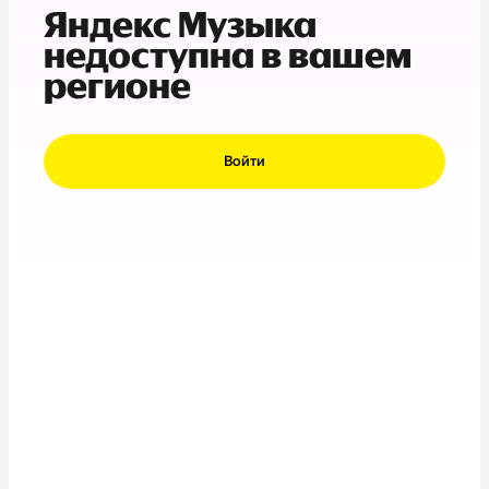
Яндекс Музыка
недоступна в вашем
регионе
Войти