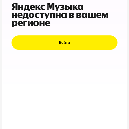
Яндекс Музыка
недоступна в вашем
регионе
Войти