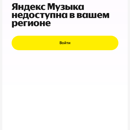
Яндекс Музыка
недоступна в вашем
регионе
Войти