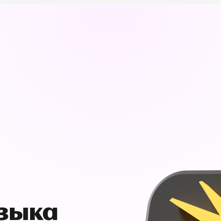
узыка