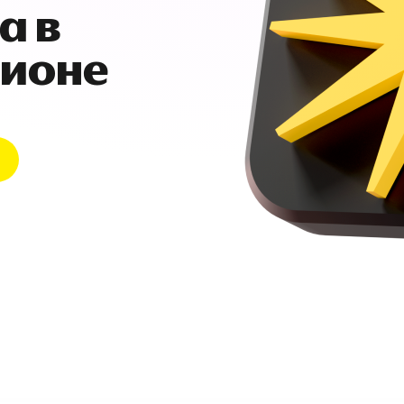
а в
гионе