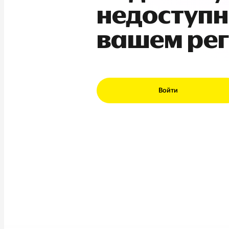
недоступн
вашем ре
Войти