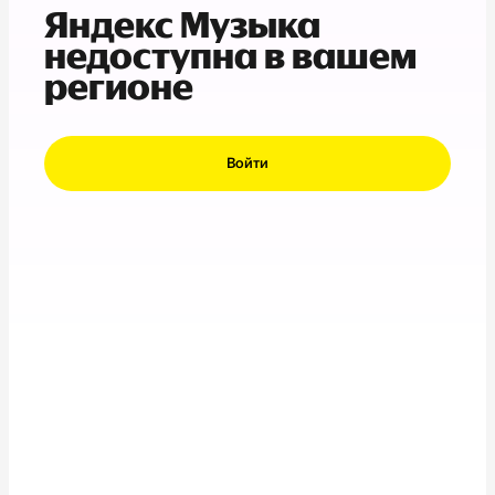
Яндекс Музыка
недоступна в вашем
регионе
Войти