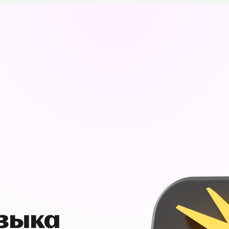
узыка