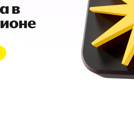
а в
гионе