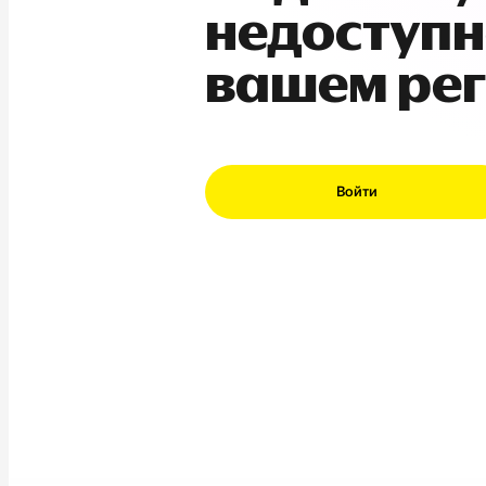
недоступн
вашем ре
Войти