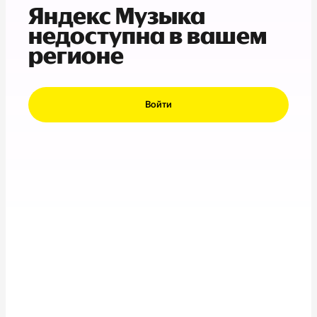
Яндекс Музыка
недоступна в вашем
регионе
Войти