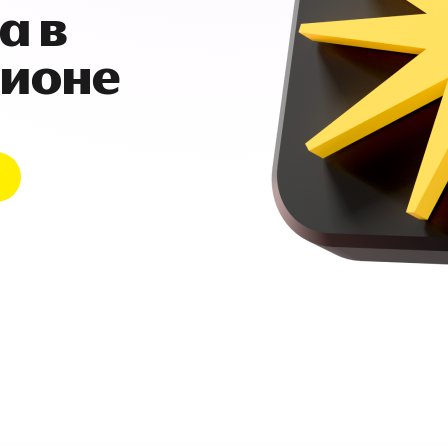
а в
гионе