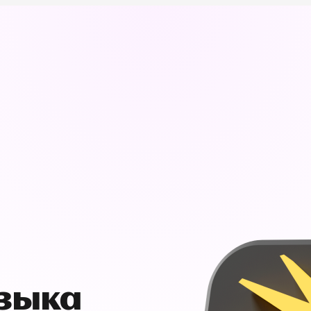
узыка