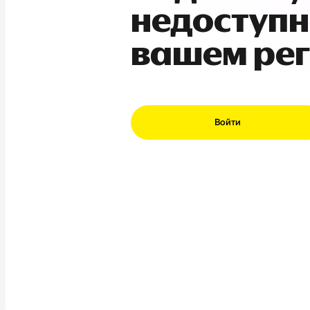
недоступн
вашем ре
Войти