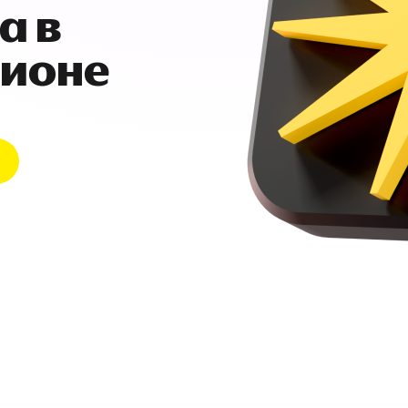
а в
гионе