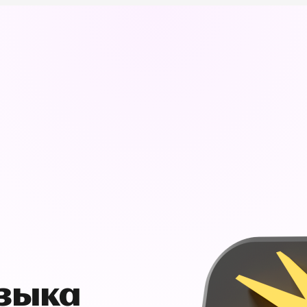
узыка