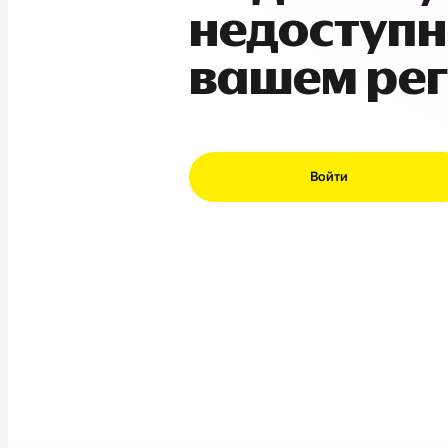
недоступн
вашем ре
Войти