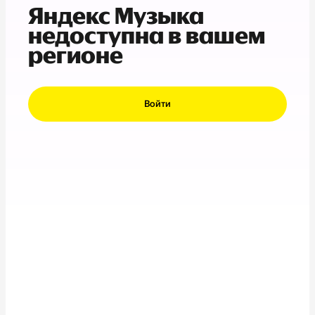
Яндекс Музыка
недоступна в вашем
регионе
Войти