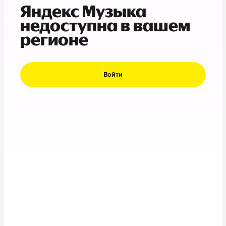
Яндекс Музыка
недоступна в вашем
регионе
Войти