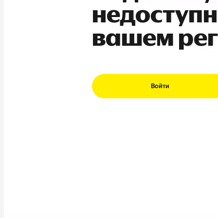
недоступн
вашем ре
Войти