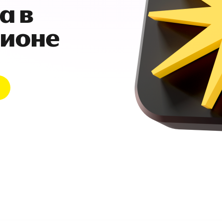
а в
гионе