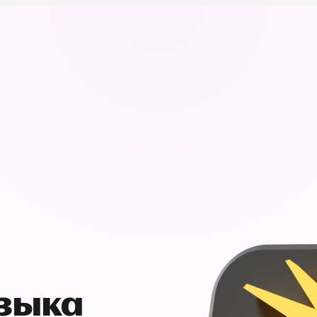
узыка