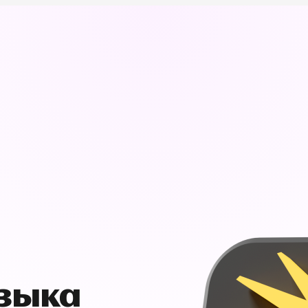
узыка