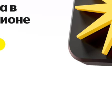
а в
гионе