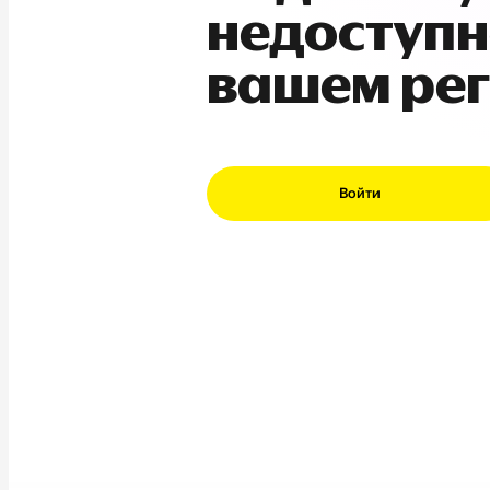
недоступн
вашем ре
Войти