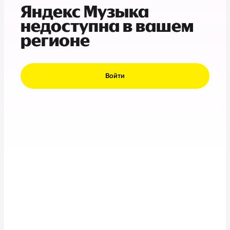
Яндекс Музыка
недоступна в вашем
регионе
Войти