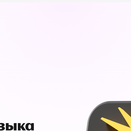
узыка