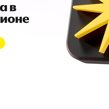
а в
гионе