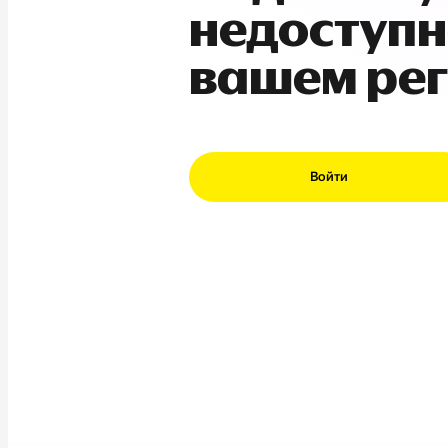
недоступн
вашем ре
Войти