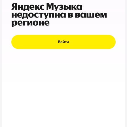
Яндекс Музыка
недоступна в вашем
регионе
Войти