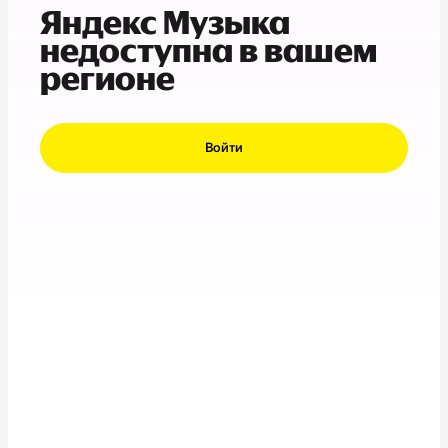
Яндекс Музыка
недоступна в вашем
регионе
Войти