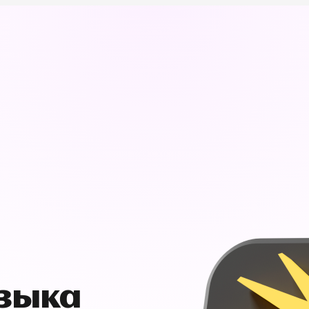
узыка