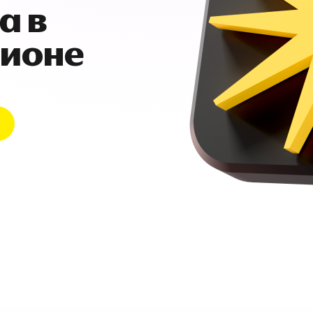
а в
гионе