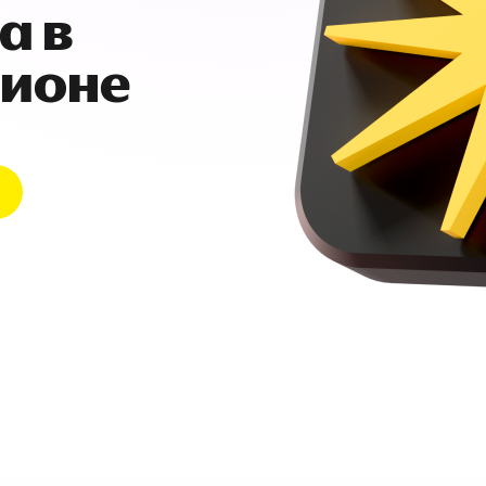
а в
гионе