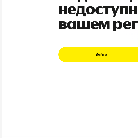
недоступн
вашем ре
Войти