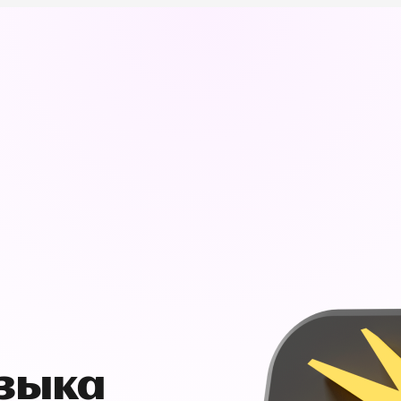
узыка